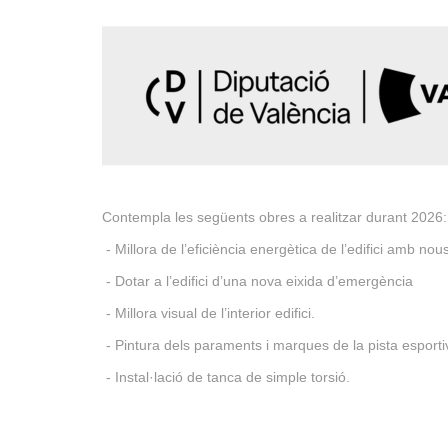
Contempla les següents obres a realitzar durant 2026:
- Millora de l’eficiència energètica de l’edifici amb nous
- Dotar a l’edifici d’una nova eixida d’emergència
- Millora visual de l’interior edifici.
- Pintura dels paraments i marques de la pista esporti
- Instal·lació de tanca de simple torsió.