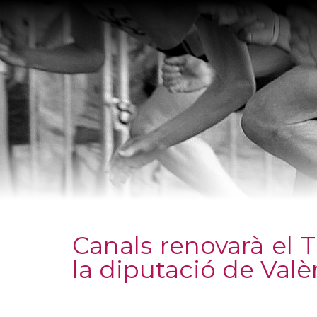
Salta al contigut
Canals renovarà el 
la diputació de Valè