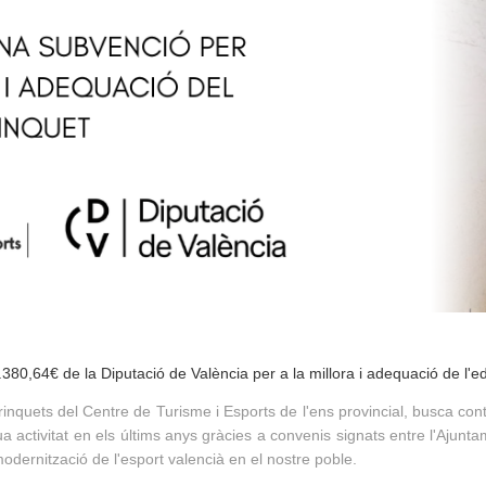
0,64€ de la Diputació de València per a la millora i adequació de l'edif
inquets del Centre de Turisme i Esports de l'ens provincial, busca contr
a activitat en els últims anys gràcies a convenis signats entre l'Ajunta
odernització de l'esport valencià en el nostre poble.