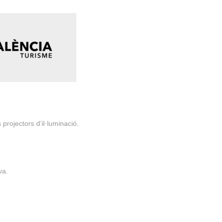
 projectors d’il·luminació.
va.